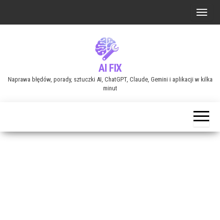
Przejdź
P
do
r
treści
z
e
AI FIX
ł
Naprawa błędów, porady, sztuczki AI, ChatGPT, Claude, Gemini i aplikacji w kilka
ą
minut
c
z
n
a
w
i
g
a
c