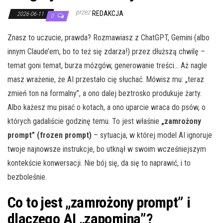
przez
REDAKCJA
2026-06-11
0
Znasz to uczucie, prawda? Rozmawiasz z ChatGPT, Gemini (albo
innym Claude’em, bo to też się zdarza!) przez dłuższą chwilę –
temat goni temat, burza mózgów, generowanie treści… Aż nagle
masz wrażenie, że AI przestało cię słuchać. Mówisz mu: „teraz
zmień ton na formalny”, a ono dalej beztrosko produkuje żarty.
Albo każesz mu pisać o kotach, a ono uparcie wraca do psów, o
których gadaliście godzinę temu. To jest właśnie
„zamrożony
prompt” (frozen prompt)
– sytuacja, w której model AI ignoruje
twoje najnowsze instrukcje, bo utknął w swoim wcześniejszym
kontekście konwersacji. Nie bój się, da się to naprawić, i to
bezboleśnie.
Co to jest „zamrożony prompt” i
dlaczego AI „zapomina”?