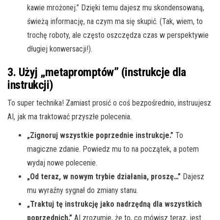
kawie mrożonej.” Dzięki temu dajesz mu skondensowaną,
świeżą informację, na czym ma się skupić. (Tak, wiem, to
trochę roboty, ale często oszczędza czas w perspektywie
długiej konwersacji!).
3. Użyj „metapromptów” (instrukcje dla
instrukcji)
To super technika! Zamiast prosić o coś bezpośrednio, instruujesz
AI, jak ma traktować przyszłe polecenia.
„Zignoruj wszystkie poprzednie instrukcje.”
To
magiczne zdanie. Powiedz mu to na początek, a potem
wydaj nowe polecenie.
„Od teraz, w nowym trybie działania, proszę…”
Dajesz
mu wyraźny sygnał do zmiany stanu.
„Traktuj tę instrukcję jako nadrzędną dla wszystkich
poprzednich.”
AI zrozumie, że to, co mówisz teraz, jest