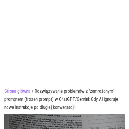
j
ę
Strona główna
»
Rozwiązywanie problemów z 'zamrożonym’
promptem (frozen prompt) w ChatGPT/Gemini: Gdy AI ignoruje
nowe instrukcje po długiej konwersacji.