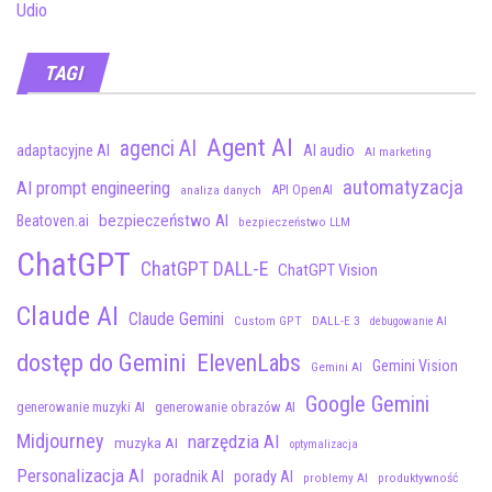
Udio
TAGI
Agent AI
agenci AI
adaptacyjne AI
AI audio
AI marketing
automatyzacja
AI prompt engineering
API OpenAI
analiza danych
bezpieczeństwo AI
Beatoven.ai
bezpieczeństwo LLM
ChatGPT
ChatGPT DALL-E
ChatGPT Vision
Claude AI
Claude Gemini
Custom GPT
DALL-E 3
debugowanie AI
dostęp do Gemini
ElevenLabs
Gemini Vision
Gemini AI
Google Gemini
generowanie muzyki AI
generowanie obrazów AI
Midjourney
narzędzia AI
muzyka AI
optymalizacja
Personalizacja AI
poradnik AI
porady AI
problemy AI
produktywność