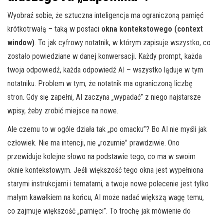
Wyobraź sobie, że sztuczna inteligencja ma ograniczoną pamięć
krótkotrwałą – taką w postaci
okna kontekstowego (context
window)
. To jak cyfrowy notatnik, w którym zapisuje wszystko, co
zostało powiedziane w danej konwersacji. Każdy prompt, każda
twoja odpowiedź, każda odpowiedź AI – wszystko ląduje w tym
notatniku. Problem w tym, że notatnik ma ograniczoną liczbę
stron. Gdy się zapełni, AI zaczyna „wypadać” z niego najstarsze
wpisy, żeby zrobić miejsce na nowe.
Ale czemu to w ogóle działa tak „po omacku”? Bo AI nie myśli jak
człowiek. Nie ma intencji, nie „rozumie” prawdziwie. Ono
przewiduje kolejne słowo na podstawie tego, co ma w swoim
oknie kontekstowym. Jeśli większość tego okna jest wypełniona
starymi instrukcjami i tematami, a twoje nowe polecenie jest tylko
małym kawałkiem na końcu, AI może nadać większą wagę temu,
co zajmuje większość „pamięci”. To trochę jak mówienie do