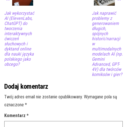
Jak wykorzystać
Jak naprawić
AI (ElevenLabs,
problemy z
ChatGPT) do
generowaniem
tworzenia
długich,
interaktywnych
spójnych
ćwiczeń
historii/narracji
słuchowych i
w
dyktand online
multimodalnych
dla nauki języka
modelach AI (np.
polskiego jako
Gemini
obcego?
Advanced, GPT-
4V) dla twórców
komiksów i gier?
Dodaj komentarz
Twój adres email nie zostanie opublikowany.
Wymagane pola są
oznaczone
*
Komentarz
*