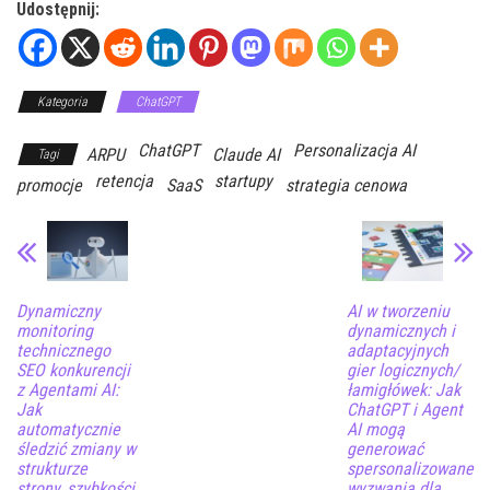
Udostępnij:
Kategoria
ChatGPT
ChatGPT
Personalizacja AI
ARPU
Claude AI
Tagi
retencja
startupy
promocje
SaaS
strategia cenowa
Dynamiczny
AI w tworzeniu
monitoring
dynamicznych i
technicznego
adaptacyjnych
SEO konkurencji
gier logicznych/
z Agentami AI:
łamigłówek: Jak
Jak
ChatGPT i Agent
automatycznie
AI mogą
śledzić zmiany w
generować
strukturze
spersonalizowane
strony, szybkości
wyzwania dla