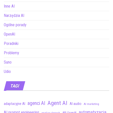
Inne AI
Narzędzia AI
Ogólne porady
OpenAI
Poradniki
Problemy
Suno
Udio
TAGI
Agent AI
agenci AI
adaptacyjne AI
AI audio
AI marketing
automatyzacja
AI prompt engineering
API OpenAI
analiza danych