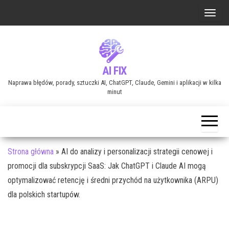
Przejdź
P
do
r
treści
z
e
AI FIX
ł
Naprawa błędów, porady, sztuczki AI, ChatGPT, Claude, Gemini i aplikacji w kilka
ą
minut
c
z
n
a
Strona główna
»
AI do analizy i personalizacji strategii cenowej i
w
promocji dla subskrypcji SaaS: Jak ChatGPT i Claude AI mogą
i
optymalizować retencję i średni przychód na użytkownika (ARPU)
g
dla polskich startupów.
a
c