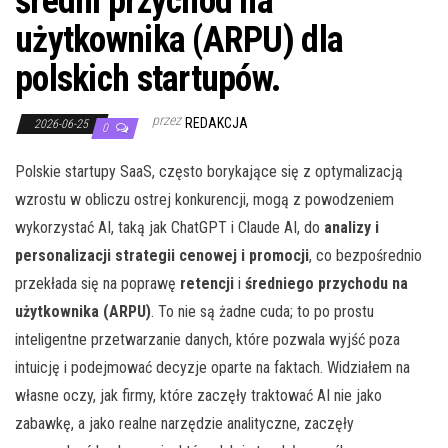
średni przychód na
użytkownika (ARPU) dla
polskich startupów.
przez
REDAKCJA
2026-06-25
0
Polskie startupy SaaS, często borykające się z optymalizacją
wzrostu w obliczu ostrej konkurencji, mogą z powodzeniem
wykorzystać AI, taką jak ChatGPT i Claude AI, do
analizy i
personalizacji strategii cenowej i promocji
, co bezpośrednio
przekłada się na poprawę
retencji
i
średniego przychodu na
użytkownika (ARPU)
. To nie są żadne cuda; to po prostu
inteligentne przetwarzanie danych, które pozwala wyjść poza
intuicję i podejmować decyzje oparte na faktach. Widziałem na
własne oczy, jak firmy, które zaczęły traktować AI nie jako
zabawkę, a jako realne narzędzie analityczne, zaczęły