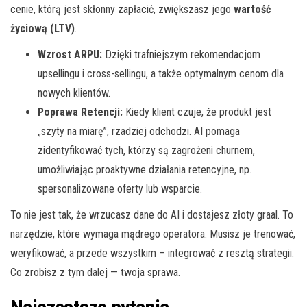
cenie, którą jest skłonny zapłacić, zwiększasz jego
wartość
życiową (LTV)
.
Wzrost ARPU:
Dzięki trafniejszym rekomendacjom
upsellingu i cross-sellingu, a także optymalnym cenom dla
nowych klientów.
Poprawa Retencji:
Kiedy klient czuje, że produkt jest
„szyty na miarę”, rzadziej odchodzi. AI pomaga
zidentyfikować tych, którzy są zagrożeni churnem,
umożliwiając proaktywne działania retencyjne, np.
spersonalizowane oferty lub wsparcie.
To nie jest tak, że wrzucasz dane do AI i dostajesz złoty graal. To
narzędzie, które wymaga mądrego operatora. Musisz je trenować,
weryfikować, a przede wszystkim – integrować z resztą strategii.
Co zrobisz z tym dalej — twoja sprawa.