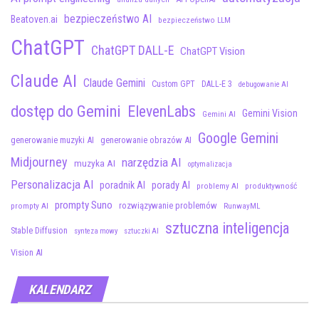
bezpieczeństwo AI
Beatoven.ai
bezpieczeństwo LLM
ChatGPT
ChatGPT DALL-E
ChatGPT Vision
Claude AI
Claude Gemini
Custom GPT
DALL-E 3
debugowanie AI
dostęp do Gemini
ElevenLabs
Gemini Vision
Gemini AI
Google Gemini
generowanie muzyki AI
generowanie obrazów AI
Midjourney
narzędzia AI
muzyka AI
optymalizacja
Personalizacja AI
poradnik AI
porady AI
problemy AI
produktywność
prompty Suno
rozwiązywanie problemów
prompty AI
RunwayML
sztuczna inteligencja
Stable Diffusion
synteza mowy
sztuczki AI
Vision AI
KALENDARZ